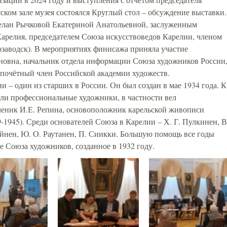
ском зале музея состоялся Круглый стол – обсуждение выставки.
елан Рычковой Екатериной Анатольевной, заслуженным
арелия, председателем Союза искусствоведов Карелии, членом
озаводск). В мероприятиях финисажа приняла участие
новна, начальник отдела информации Союза художников России
 почётный член Российской академии художеств.
 – один из старших в России. Он был создан в мае 1934 года. К
али профессиональные художники, в частности вел
ченик И.Е. Репина, основоположник карельской живописи
1945). Среди основателей Союза в Карелии – Х. Г. Пулкинен, В
айнен, Ю. О. Раутанен, П. Сиикки. Большую помощь все годы
 Союза художников, созданное в 1932 году.