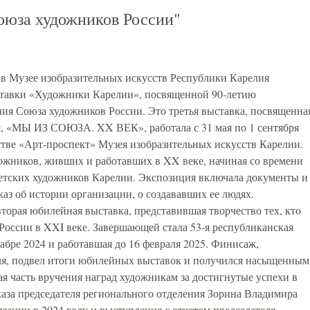
юза художников России"
е в Музее изобразительных искусств Республики Карелия
тавки «Художники Карелии», посвященной 90-летию
ния Союза художников России. Это третья выставка, посвященна
я, «МЫ ИЗ СОЮЗА. XX ВЕК», работала с 31 мая по 1 сентября
стве «Арт-проспект» Музея изобразительных искусств Карелии.
ожников, живших и работавших в XX веке, начиная со времени
ветских художников Карелии. Экспозиция включала документы и
аз об истории организации, о создававших ее людях.
вторая юбилейная выставка, представившая творчество тех, кто
России в XXI веке. Завершающей стала 53-я республиканская
кабре 2024 и работавшая до 16 февраля 2025. Финисаж,
аля, подвел итоги юбилейных выставок и получился насыщенным
 часть вручения наград художникам за достигнутые успехи в
каза председателя регионального отделения Зорина Владимира
зации в 2024 году и выступления с отчетом председателя