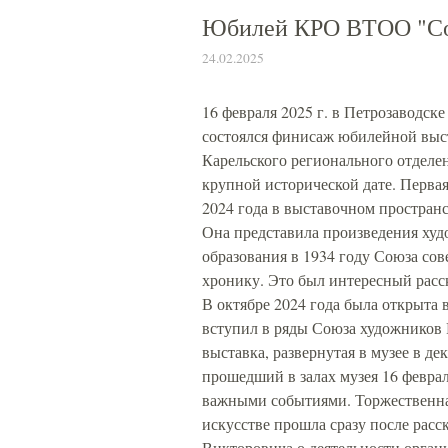
Юбилей КРО ВТОО "Со
24.02.2025
16 февраля 2025 г. в Петрозаводск
состоялся финисаж юбилейной выс
Карельского регионального отделе
крупной исторической дате. Перва
2024 года в выставочном простран
Она представила произведения худ
образования в 1934 году Союза со
хронику. Это был интересный расск
В октябре 2024 года была открыта 
вступил в ряды Союза художников 
выставка, развернутая в музее в де
прошедший в залах музея 16 февр
важными событиями. Торжественная
искусстве прошла сразу после расс
Викторовича о деятельности органи